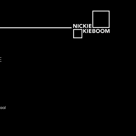
E
aal